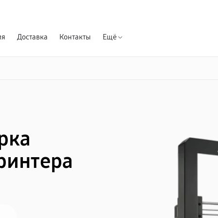
Гарантия д
ия
Доставка
Контакты
Ещё
орка
ринтера