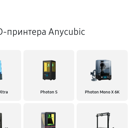
D-принтера Anycubic
ltra
Photon S
Photon Mono X 6K