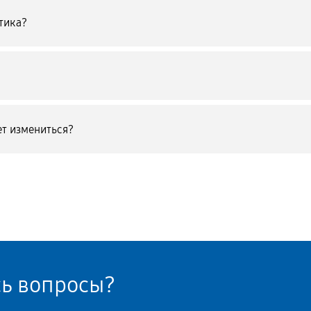
тика?
т измениться?
сь вопросы?