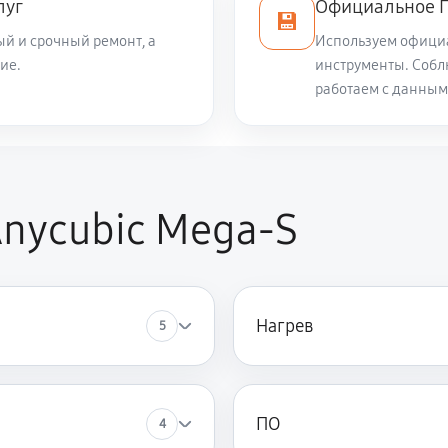
луг
Официальное П
💾
й и срочный ремонт, а
Используем офици
ие.
инструменты. Собл
работаем с данным
nycubic Mega-S
Нагрев
5
ПО
4