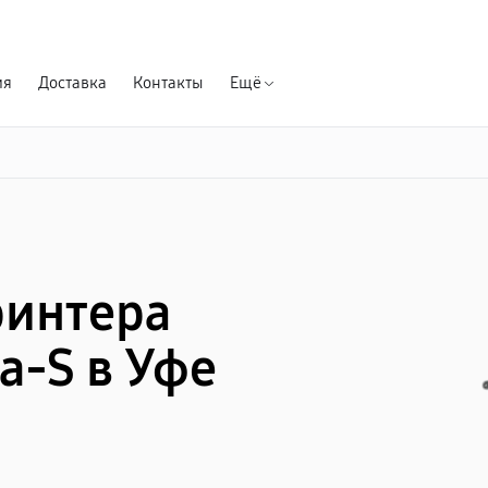
Гарантия д
ия
Доставка
Контакты
Ещё
ринтера
a-S в Уфе