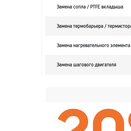
Замена сопла / PTFE вкладыша
Замена термобарьера / термистор
Замена нагревательного элемента 
Замена шагового двигателя
Замена платы лазерного модуля
Профилактика (чистка, смазка, п
Замена вентилятора охлаждения