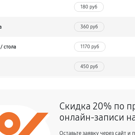
180 руб
360 руб
а
1170 руб
/ стола
450 руб
1260 руб
Скидка 20% по п
450 руб
ряжка)
онлайн-записи на
900 руб
Оставьте заявку через сайт и