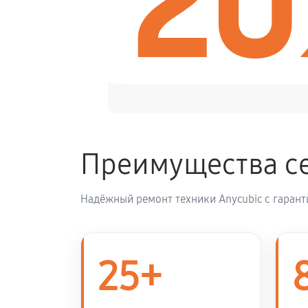
2
Замена блока питания
Сборка / разборка принтера
Преимущества се
Надёжный ремонт техники Anycubic с гарант
25+