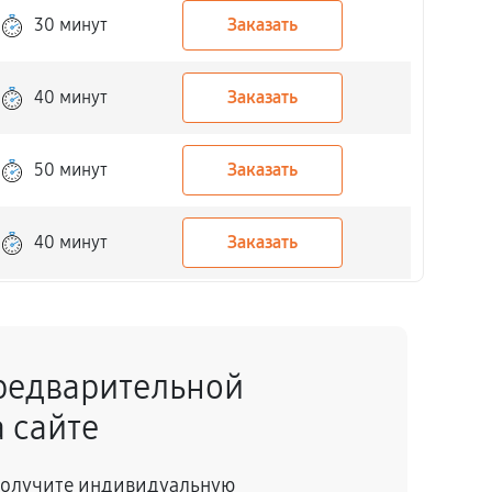
30 минут
Заказать
40 минут
Заказать
50 минут
Заказать
40 минут
Заказать
40 минут
Заказать
редварительной
40 минут
Заказать
 сайте
30 минут
Заказать
 получите индивидуальную