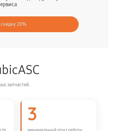
сервиса
40 минут
Заказать
 скидку 20%
120 минут
Заказать
ubicASC
ых запчастей.
3
ств
минимальный опыт работы