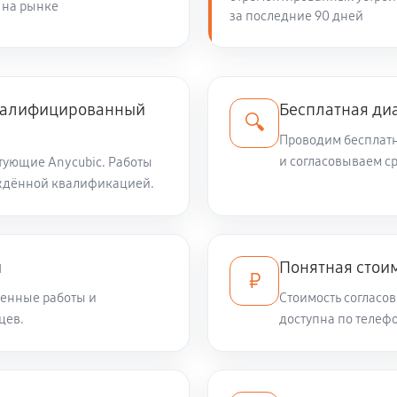
 на рынке
за последние 90 дней
квалифицированный
Бесплатная ди
🔍
Проводим бесплатн
и согласовываем с
тующие Anycubic. Работы
ждённой квалификацией.
и
Понятная стоим
₽
енные работы и
Стоимость согласов
цев.
доступна по телефо